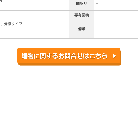
分
間取り
-
分
専有面積
-
ー、分譲タイプ
備考