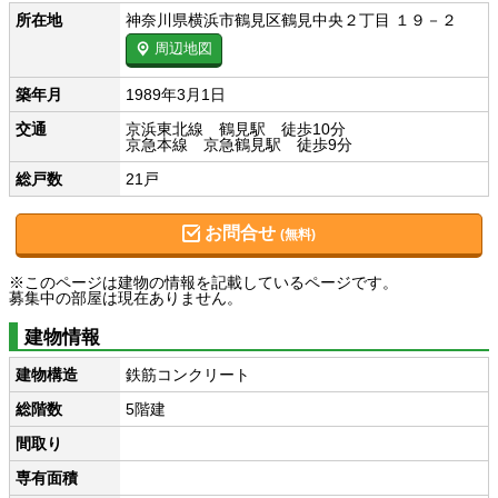
所在地
神奈川県横浜市鶴見区鶴見中央２丁目 １９－２
周辺地図
築年月
1989年3月1日
交通
京浜東北線 鶴見駅 徒歩10分
京急本線 京急鶴見駅 徒歩9分
総戸数
21戸
お問合せ
(無料)
※このページは建物の情報を記載しているページです。
募集中の部屋は現在ありません。
建物情報
建物構造
鉄筋コンクリート
総階数
5階建
間取り
専有面積