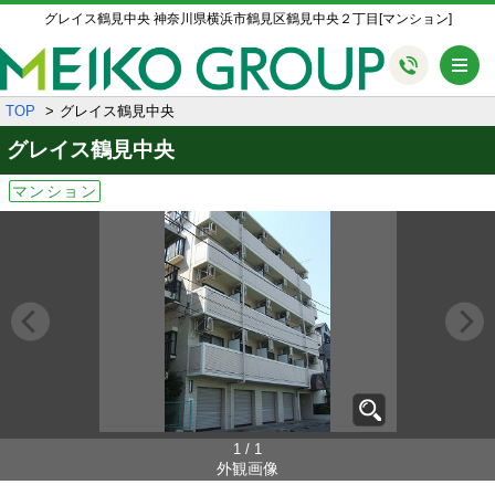
グレイス鶴見中央 神奈川県横浜市鶴見区鶴見中央２丁目[マンション]
メ
TOP
グレイス鶴見中央
グレイス鶴見中央
マンション
1 / 1
外観画像