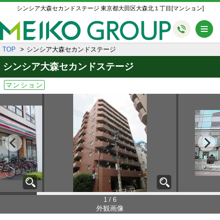
シンシア大森セカンドステージ 東京都大田区大森北１丁目[マンション]
メ
TOP
シンシア大森セカンドステージ
シンシア大森セカンドステージ
マンション
1 / 6
外観画像