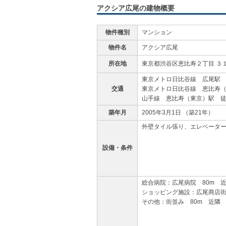
アクシア広尾の建物概要
物件種別
マンション
物件名
アクシア広尾
所在地
東京都渋谷区恵比寿２丁目 ３
東京メトロ日比谷線 広尾駅 
交通
東京メトロ日比谷線 恵比寿（
山手線 恵比寿（東京）駅 徒
築年月
2005年3月1日 （築21年）
外壁タイル張り、エレベータ
設備・条件
総合病院：広尾病院 80m 
ショッピング施設：広尾商店街
その他：街並み 80m 近隣