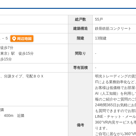
総戸数
55戸
建築構造
鉄骨鉄筋コンクリート
階建
13階建
１－５
徒歩7分
東京）駅 徒歩15分
間取り
-
歩15分
専有面積
-
ー、分譲タイプ、宅配ＢＯＸ
明光トレーディングの賃
ITによる業務効率化な
お客様は低価格でお部屋
AI（人工知能）を利用
報のご紹介やご質問のご
24時間365日お気軽に
近隣
も質問できますのでお部
 400m 近隣
LINE・チャット・メ
360°VR内見サービス
備考
ります。
ご自宅に居ながら360°