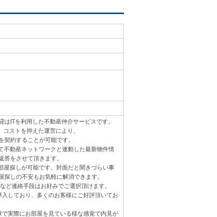
貸はITを利用した不動産仲介サービスです。
ど、コストを抑えた運営により、
を契約することが可能です。
して不動産ネットワークと連動した最新物件情
返答をさせて頂きます。
お部屋探しが可能です。対面だと聞きづらい事
屋探しの不安もお気軽に解消できます。
ールなど連絡手段はお好みでご選択頂けます。
も導入しており、多くのお客様にご好評頂いてお
VRで実際にお部屋を見ている様な感覚で内見が