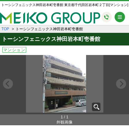
トーシンフェニックス神田岩本町壱番館 東京都千代田区岩本町２丁目[マンション]
メ
TOP
トーシンフェニックス神田岩本町壱番館
トーシンフェニックス神田岩本町壱番館
マンション
1 / 1
外観画像