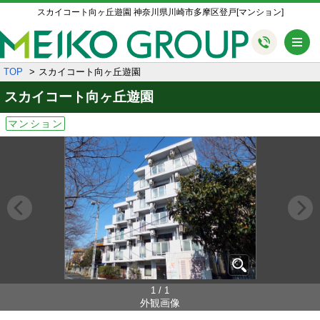
スカイコート向ヶ丘遊園 神奈川県川崎市多摩区登戸[マンション]
メ
TOP
スカイコート向ヶ丘遊園
スカイコート向ヶ丘遊園
マンション
1 / 1
外観画像