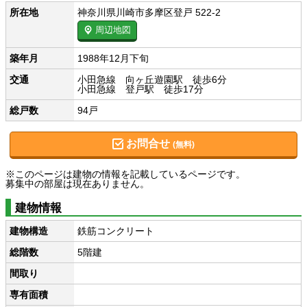
所在地
神奈川県川崎市多摩区登戸 522-2
周辺地図
築年月
1988年12月下旬
交通
小田急線 向ヶ丘遊園駅 徒歩6分
小田急線 登戸駅 徒歩17分
総戸数
94戸
お問合せ
(無料)
※このページは建物の情報を記載しているページです。
募集中の部屋は現在ありません。
建物情報
建物構造
鉄筋コンクリート
総階数
5階建
間取り
専有面積