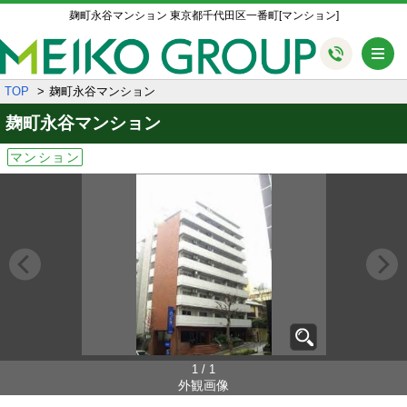
麹町永谷マンション 東京都千代田区一番町[マンション]
メ
TOP
麹町永谷マンション
麹町永谷マンション
マンション
1 / 1
外観画像