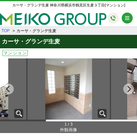
カーサ・グランデ生麦 神奈川県横浜市鶴見区生麦３丁目[マンション]
メ
TOP
カーサ・グランデ生麦
カーサ・グランデ生麦
マンション
1 / 3
外観画像