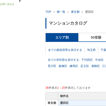
お問い合わせ
TOP
＞
棟一覧
＞
東京都
＞
墨田区
マンションカタログ
エリア別
50音順
全ての都道府県を表示する
埼玉県
千
全ての市区郡を表示する
千代田区
中央区
荒川区
板橋区
練馬区
足立区
葛飾区
江
36
件表示
1
～
20
件表示しております
物件名
東京都
墨田区