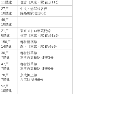
11階建
住吉（東京）駅 徒歩11分
27戸
中央・総武線各停
10階建
錦糸町駅 徒歩6分
49戸
10階建
21戸
東京メトロ半蔵門線
6階建
住吉（東京）駅 徒歩12分
150戸
都営新宿線
14階建
森下（東京）駅 徒歩8分
30戸
都営浅草線
7階建
本所吾妻橋駅 徒歩3分
47戸
都営浅草線
7階建
本所吾妻橋駅 徒歩6分
78戸
京成押上線
7階建
八広駅 徒歩6分
52戸
10階建