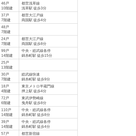
46戸
都営浅草線
10階建
浅草駅 徒歩3分
37戸
都営大江戸線
7階建
両国駅 徒歩4分
48戸
7階建
24戸
都営大江戸線
7階建
両国駅 徒歩8分
99戸
中央・総武線各停
14階建
錦糸町駅 徒歩15分
25戸
13階建
30戸
総武線快速
7階建
錦糸町駅 徒歩9分
18戸
東京メトロ半蔵門線
4階建
押上駅 徒歩4分
72戸
東武伊勢崎線
6階建
曳舟駅 徒歩8分
110戸
中央・総武線各停
14階建
錦糸町駅 徒歩8分
39戸
中央・総武線各停
14階建
錦糸町駅 徒歩4分
57戸
都営新宿線