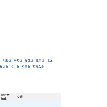
区
渋谷区
中野区
杉並区
豊島区
北区
分寺市
福生市
多摩市
西東京市
総戸数
交通
階建