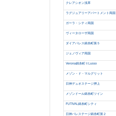
クレアシオン浅草
ラグジュアリーアパートメント両国
ガーラ・シティ両国
ヴィータローザ両国
ダイアパレス錦糸町第５
ジェノヴィア両国
Verona錦糸町ⅡLusso
メゾン・ド・マルグリット
日神デュオステージ押上
メゾンドール錦糸町ツイン
FUTIVAL錦糸町シティ
日神パレステージ錦糸町第２