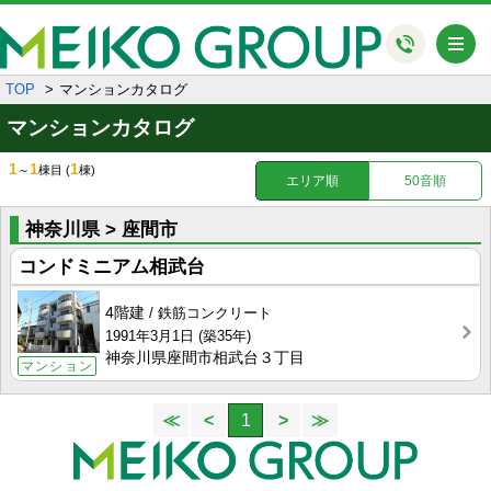
メ
TOP
マンションカタログ
マンションカタログ
1
1
1
～
棟目
(
棟)
エリア順
50音順
神奈川県 > 座間市
コンドミニアム相武台
4階建
鉄筋コンクリート
1991年3月1日
(築35年)
神奈川県座間市相武台３丁目
マンション
≪
<
1
>
≫