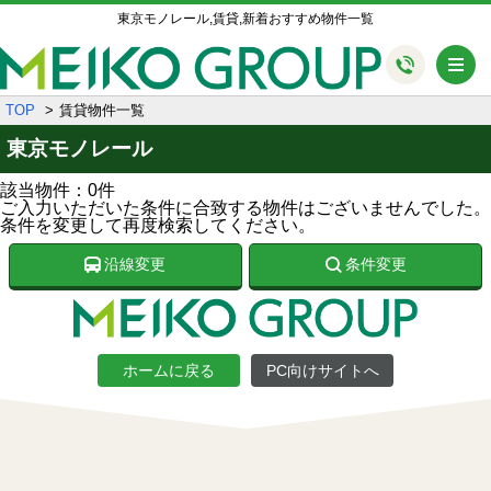
東京モノレール,賃貸,新着おすすめ物件一覧
メ
TOP
賃貸物件一覧
東京モノレール
該当物件：0件
ご入力いただいた条件に合致する物件はございませんでした。
条件を変更して再度検索してください。
沿線変更
条件変更
ホームに戻る
PC向けサイトへ