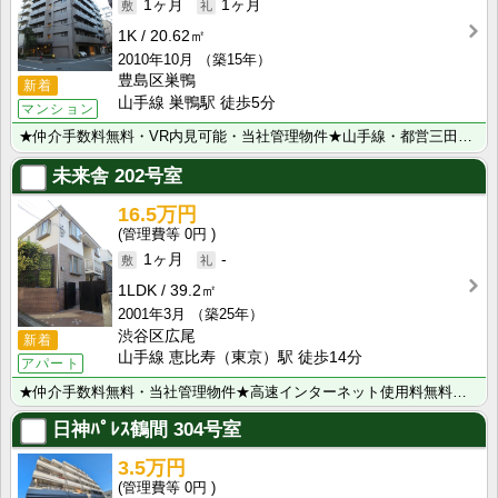
1ヶ月
1ヶ月
1K
20.62㎡
2010年10月
（築15年）
豊島区巣鴨
新着
山手線 巣鴨駅 徒歩5分
マンション
★仲介手数料無料・VR内見可能・当社管理物件★山手線・都営三田線『巣鴨駅』から徒歩5分！その他複数路･･･
未来舎
202号室
16.5万円
0円
1ヶ月
-
1LDK
39.2㎡
2001年3月
（築25年）
渋谷区広尾
新着
山手線 恵比寿（東京）駅 徒歩14分
アパート
★仲介手数料無料・当社管理物件★高速インターネット使用料無料♬セコム付きで安心♪山手線「恵比寿」駅ま･･･
日神ﾊﾟﾚｽ鶴間
304号室
3.5万円
0円