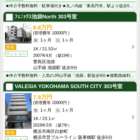
★仲介手数料無料・駐車場付き★丸ノ内線「東高円寺」駅より徒歩5分！JR中央線「高円寺」駅より徒歩12･･･
ﾌｪﾆｯｸｽ池袋North
303号室
8.8万円
10000円
1ヶ月
1ヶ月
新着
1K
21.53㎡
マンション
2007年4月
（築19年）
豊島区池袋
山手線 池袋駅 徒歩9分
★仲介手数料無料・人気のJR山手線「池袋」駅徒歩9分★複数路線利用可能でアクセス良好！近隣にスーパー･･･
VALESIA YOKOHAMA SOUTH CITY
303号室
7.9万円
10000円
1ヶ月
1ヶ月
1K
23.1㎡
2019年3月
（築7年）
横浜市南区白妙町
新着
横浜市営ブルーライン 阪東橋駅 徒歩5分
マンション