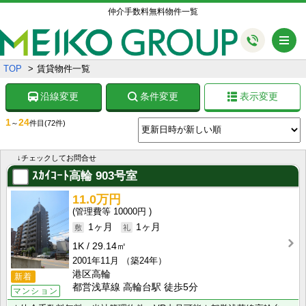
仲介手数料無料物件一覧
メ
TOP
賃貸物件一覧
沿線変更
条件変更
表示変更
1
24
～
件目
(72件)
↓チェックしてお問合せ
ｽｶｲｺｰﾄ高輪
903号室
11.0万円
10000円
1ヶ月
1ヶ月
1K
29.14㎡
2001年11月
（築24年）
港区高輪
新着
都営浅草線 高輪台駅 徒歩5分
マンション