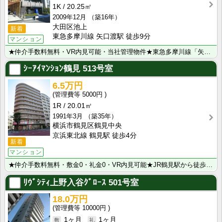
1K
20.25㎡
2009年12月
（築16年）
大田区池上
新着
東急多摩川線 矢口渡駅 徒歩9分
マンション
★仲介手数料無料・VR内見可能・当社管理物件★東急多摩川線「矢口渡駅」より徒歩9分♪東急池上線も徒歩･･･
ｼｰｱｲﾏﾝｼｮﾝ鶴見
513号室
6.5万円
5000円
1R
20.01㎡
1991年3月
（築35年）
横浜市鶴見区鶴見中央
京浜東北線 鶴見駅 徒歩4分
新着
マンション
★仲介手数料無料・敷金0・礼金0・VR内見可能★JR鶴見駅から徒歩4分、京急鶴見駅から徒歩5分と複数･･･
ﾘｳﾞｼﾃｨ上野入谷ｸﾞﾛｰｽ
501号室
18.0万円
10000円
1ヶ月
1ヶ月