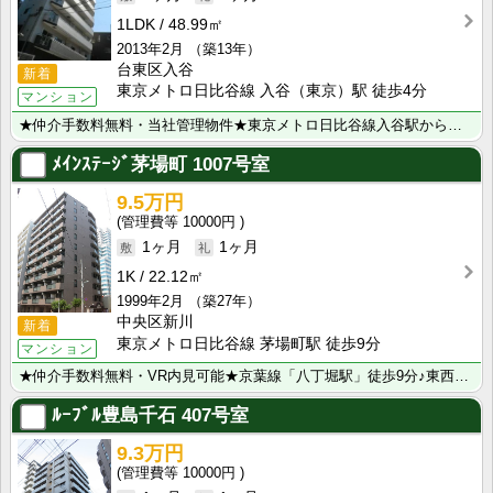
1LDK
48.99㎡
2013年2月
（築13年）
台東区入谷
新着
東京メトロ日比谷線 入谷（東京）駅 徒歩4分
マンション
★仲介手数料無料・当社管理物件★東京メトロ日比谷線入谷駅から徒歩4分♪つくばエクスプレス浅草駅＆山手･･･
ﾒｲﾝｽﾃｰｼﾞ茅場町
1007号室
9.5万円
10000円
1ヶ月
1ヶ月
1K
22.12㎡
1999年2月
（築27年）
中央区新川
新着
東京メトロ日比谷線 茅場町駅 徒歩9分
マンション
★仲介手数料無料・VR内見可能★京葉線「八丁堀駅」徒歩9分♪東西線・日比谷線「茅場町駅」も徒歩9分で･･･
ﾙｰﾌﾞﾙ豊島千石
407号室
9.3万円
10000円