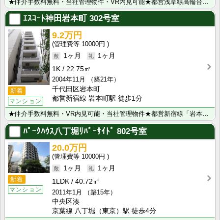
★仲介手数料無料・当社管理物件・VR内見可能★都営浅草線高輪台駅から徒歩4分♪複数沿線利用可能な好立･･･
ｴｽｺｰﾄ神田岩本町
302号室
9.2万円
10000円
1ヶ月
1ヶ月
1K
22.75㎡
2004年11月
（築21年）
千代田区岩本町
新着
都営新宿線 岩本町駅 徒歩1分
マンション
★仲介手数料無料・VR内見可能・当社管理物件★都営新宿線「岩本町」駅から徒歩1分♪JR「秋葉原」駅・･･･
ﾊﾟｰｸﾊｳｽ八丁堀ﾘﾊﾞｰｻｲﾄﾞ
802号室
20.0万円
10000円
1ヶ月
1ヶ月
新着
1LDK
40.72㎡
マンション
2011年1月
（築15年）
中央区湊
京葉線 八丁堀（東京）駅 徒歩4分