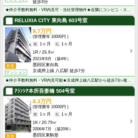
徒歩3分
★仲介手数料無料・VR内見可・当社管理物件★近隣にコンビニ・スーパー多数！池袋駅の利便性と学習院大学･･･
RELUXIA CITY 東向島
603号室
9.7万円
10000円
1ヶ月
1ヶ月
1R
25.9㎡
2021年9月
（築4年）
墨田区東向島
新着
京成押上線 八広駅 徒歩7分
マンション
★仲介手数料無料・VR内見可能★京成押上線八広駅から徒歩7分♪複数沿線利用可能な好立地♪都心へのアク･･･
ｱﾗﾝｼｱ本所吾妻橋
504号室
8.3万円
10000円
1ヶ月
1ヶ月
1K
20.79㎡
2006年7月
（築20年）
墨田区東駒形
新着