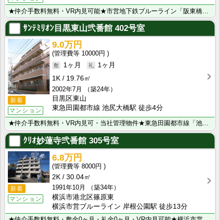
★仲介手数料無料・VR内見可能★市営地下鉄ブルーライン「阪東橋」駅から徒歩5分！横浜駅まで直通8分！･･･
ｻﾝﾃﾐﾘｵﾝ目黒東山弐番館
402号室
9.0万円
10000円
1ヶ月
1ヶ月
1K
19.76㎡
2002年7月
（築24年）
目黒区東山
新着
東急田園都市線 池尻大橋駅 徒歩4分
マンション
★仲介手数料無料・VR内見可・当社管理物件★東急田園都市線「池尻大橋駅」より徒歩3分！都心の人気エリ･･･
ｸﾘｵ妙蓮寺弐番館
305号室
6.8万円
8000円
2K
30.04㎡
1991年10月
（築34年）
新着
横浜市港北区篠原東
マンション
横浜市営ブルーライン 岸根公園駅 徒歩13分
★仲介手数料無料・敷金0ヶ月・礼金0ヶ月・VR内見可能★横浜市営ブルーライン「岸根公園駅」より徒歩1･･･