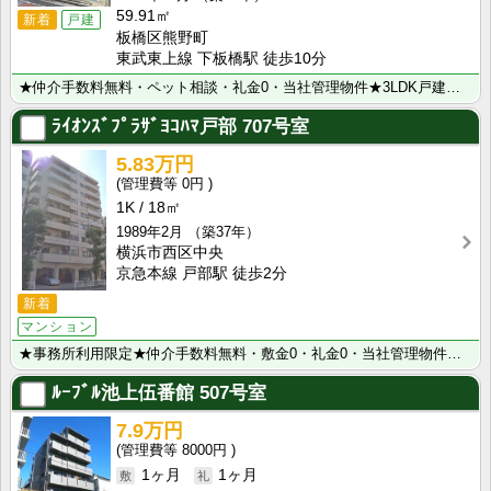
59.91㎡
新着
戸建
板橋区熊野町
東武東上線 下板橋駅 徒歩10分
★仲介手数料無料・ペット相談・礼金0・当社管理物件★3LDK戸建物件♪『下板橋駅』から徒歩10分以内･･･
ﾗｲｵﾝｽﾞﾌﾟﾗｻﾞﾖｺﾊﾏ戸部
707号室
5.83万円
0円
1K
18㎡
1989年2月
（築37年）
横浜市西区中央
京急本線 戸部駅 徒歩2分
新着
マンション
★事務所利用限定★仲介手数料無料・敷金0・礼金0・当社管理物件！京浜急行線｢戸部｣駅から徒歩2分でア･･･
ﾙｰﾌﾞﾙ池上伍番館
507号室
7.9万円
8000円
1ヶ月
1ヶ月