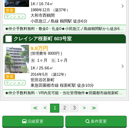
1K
16.74㎡
1988年12月
（築37年）
新着
大和市西鶴間
マンション
小田急江ノ島線 鶴間駅 徒歩6分
★仲介手数料無料・敷金0・礼金0★小田急江ノ島線鶴間駅から徒歩6分♪
クレイシア桜新町
603号室
9.9万円
9000円
1ヶ月
1ヶ月
1K
25.66㎡
2014年5月
（築12年）
新着
世田谷区新町
マンション
東急田園都市線 桜新町駅 徒歩10分
★仲介手数料無料・VR内見可能・当社管理物件★田園都市線桜新町駅から徒歩10分♪駒沢オリンピック公園･･･
≪
<
1
2
3
>
≫
沿線変更
条件変更