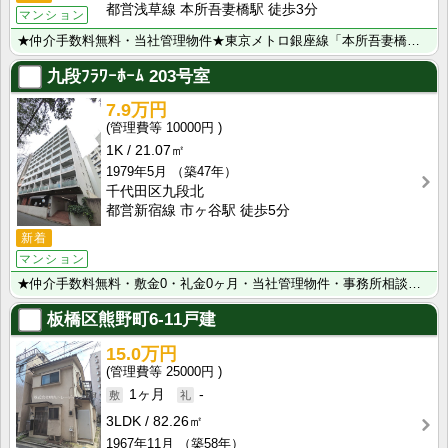
都営浅草線 本所吾妻橋駅 徒歩3分
マンション
★仲介手数料無料・当社管理物件★東京メトロ銀座線「本所吾妻橋」から徒歩3分♪東京スカイツリーが生活圏･･･
九段ﾌﾗﾜｰﾎｰﾑ
203号室
7.9万円
10000円
1K
21.07㎡
1979年5月
（築47年）
千代田区九段北
都営新宿線 市ヶ谷駅 徒歩5分
新着
マンション
★仲介手数料無料・敷金0・礼金0ヶ月・当社管理物件・事務所相談可能★都営新宿線｢市ヶ谷｣駅から徒歩5･･･
板橋区熊野町6-11戸建
15.0万円
25000円
1ヶ月
-
3LDK
82.26㎡
1967年11月
（築58年）