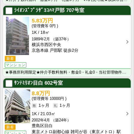
ﾗｲｵﾝｽﾞﾌﾟﾗｻﾞﾖｺﾊﾏ戸部
707号室
5.83万円
0円
1K
18㎡
1989年2月
（築37年）
横浜市西区中央
京急本線 戸部駅 徒歩2分
新着
マンション
★事務所利用限定★仲介手数料無料・敷金0・礼金0・当社管理物件！京浜急行線｢戸部｣駅から徒歩2分でア･･･
ｻﾝﾃﾐﾘｵﾝ目白
602号室
8.8万円
10000円
1ヶ月
1ヶ月
1K
21.03㎡
2002年4月
（築24年）
豊島区目白
新着
東京メトロ副都心線 雑司が谷（東京メトロ）駅
マンション