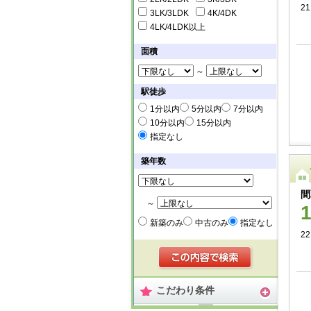
21
3LK/3LDK
4K/4DK
4LK/4LDK以上
面積
～
駅徒歩
1分以内
5分以内
7分以内
10分以内
15分以内
指定なし
築年数
間
～
新築のみ
中古のみ
指定なし
22
こだわり条件