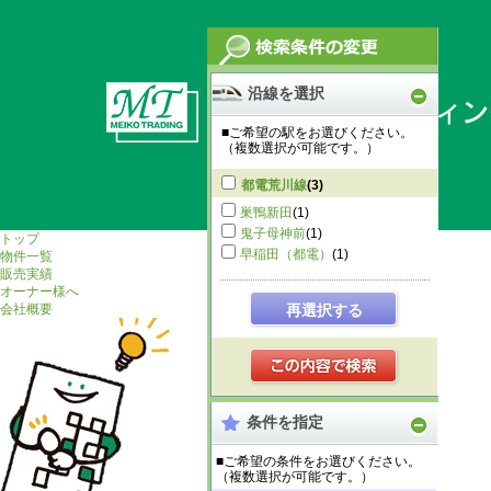
沿線を選択
■ご希望の駅をお選びください。
（複数選択が可能です。）
都電荒川線
(3)
巣鴨新田
(1)
鬼子母神前
(1)
トップ
早稲田（都電）
(1)
物件一覧
販売実績
オーナー様へ
会社概要
再選択する
条件を指定
■ご希望の条件をお選びください。
（複数選択が可能です。）