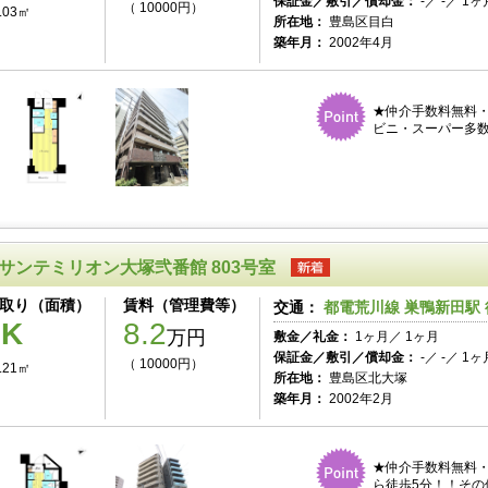
保証金／敷引／償却金：
-／ -／ 1ヶ
（ 10000円）
.03㎡
所在地：
豊島区目白
築年月：
2002年4月
★仲介手数料無料・
ビニ・スーパー多数
サンテミリオン大塚弐番館 803号室
取り（面積）
賃料（管理費等）
交通：
都電荒川線 巣鴨新田駅 
1K
8.2
万円
敷金／礼金：
1ヶ月／ 1ヶ月
保証金／敷引／償却金：
-／ -／ 1ヶ
（ 10000円）
.21㎡
所在地：
豊島区北大塚
築年月：
2002年2月
★仲介手数料無料・
ら徒歩5分！！その