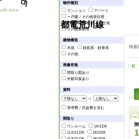
物件種別
お問い合わせ
マンション
アパート
一戸建／その他居住用
都電荒川線
店舗
事務所
土地
その他事業用
建物構造
検索
木造
鉄筋系・鉄骨系
その他
画像有無
間取り図あり
外観写真あり
賃料
～
管理費／共益費を含む
間取り
間
ワンルーム
1K/1DK
1LK/1LDK
2K/2DK
2LK/2LDK
3K/3DK