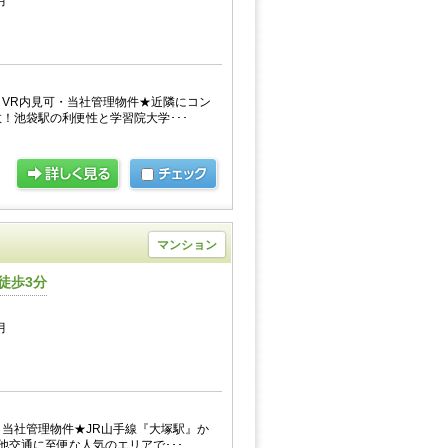
月
VR内見可・当社管理物件★近隣にコン
！池袋駅の利便性と学習院大学･･･
マンション
徒歩3分
月
当社管理物件★JR山手線『大塚駅』か
他交通に至便な人気のエリアで･･･