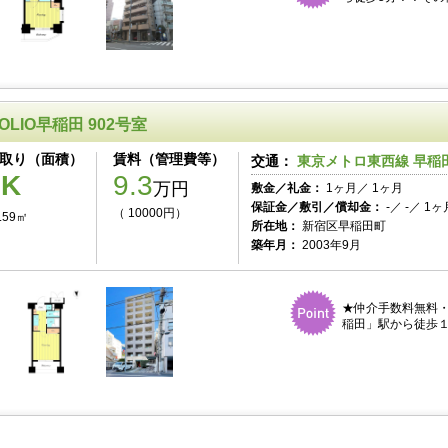
OLIO早稲田 902号室
取り（面積）
賃料（管理費等）
交通：
東京メトロ東西線 早稲
1K
9.3
万円
敷金／礼金：
1ヶ月／ 1ヶ月
保証金／敷引／償却金：
-／ -／ 1ヶ
（ 10000円）
.59㎡
所在地：
新宿区早稲田町
築年月：
2003年9月
★仲介手数料無料
稲田」駅から徒歩１