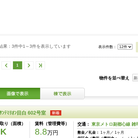
結果：3件中1～3件を表示しています
表示件数：
1
物件を並べ替え
新
ｻﾝﾃﾐﾘｵﾝ目白 602号室
取り（面積）
賃料（管理費等）
交通：
東京メトロ副都心線 雑
1K
8.8
万円
敷金／礼金：
1ヶ月／ 1ヶ月