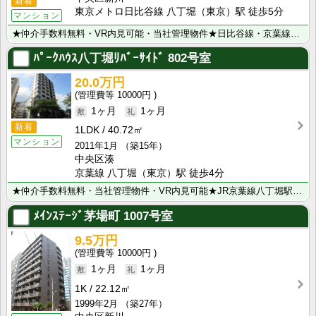
新着
東京メトロ日比谷線 八丁堀（東京）駅 徒歩5分
マンション
★仲介手数料無料・VR内見可能・当社管理物件★日比谷線・京葉線・武蔵野線「八丁堀駅」より徒歩5分♪そ･･･
ﾊﾟｰｸﾊｳｽ八丁堀ﾘﾊﾞｰｻｲﾄﾞ
802号室
20.0万円
10000円
1ヶ月
1ヶ月
新着
1LDK
40.72㎡
マンション
2011年1月
（築15年）
中央区湊
京葉線 八丁堀（東京）駅 徒歩4分
★仲介手数料無料・当社管理物件・VR内見可能★JR京葉線八丁堀駅から徒歩4分♪複数沿線利用可能な好立･･･
ﾒｲﾝｽﾃｰｼﾞ茅場町
1007号室
9.5万円
10000円
1ヶ月
1ヶ月
1K
22.12㎡
1999年2月
（築27年）