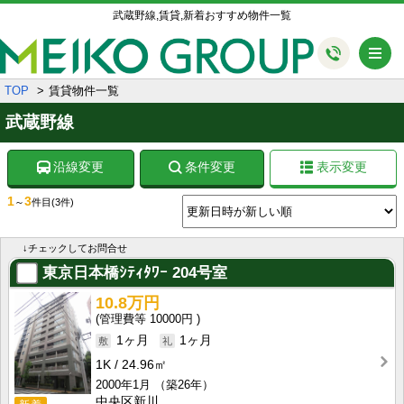
武蔵野線,賃貸,新着おすすめ物件一覧
メ
TOP
賃貸物件一覧
武蔵野線
沿線変更
条件変更
表示変更
1
3
～
件目
(3件)
↓チェックしてお問合せ
東京日本橋ｼﾃｨﾀﾜｰ
204号室
10.8万円
10000円
1ヶ月
1ヶ月
1K
24.96㎡
2000年1月
（築26年）
中央区新川