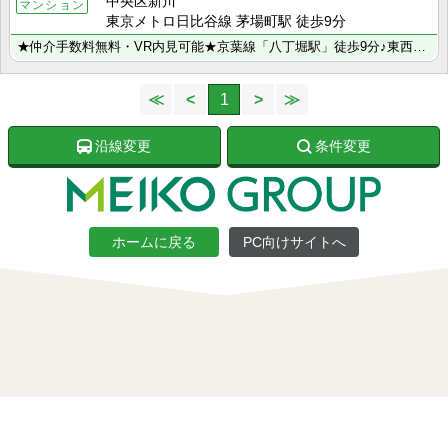
中央区新川
マンション
東京メトロ日比谷線 茅場町駅 徒歩9分
★仲介手数料無料・VR内見可能★京葉線「八丁堀駅」徒歩9分♪東西線・日比谷線「茅場町駅」も徒歩9分で･･･
≪
<
1
>
≫
沿線変更
条件変更
ホームに戻る
PC向けサイトへ