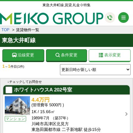
東急大井町線,賃貸,礼金０特集
メ
TOP
賃貸物件一覧
東急大井町線
沿線変更
条件変更
表示変更
1
1
～
件目
(1件)
↓チェックしてお問合せ
ホワイトハウスA
202号室
4.4万円
5000円
1K
15.66㎡
1989年7月
（築37年）
マンション
川崎市高津区北見方
東急田園都市線 二子新地駅 徒歩15分